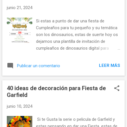
junio 21, 2024
Si estas a punto de dar una fiesta de
Cumpleaños para tu pequeño y su temática
son los dinosaurios, estas de suerte hoy os
dejamos una plantilla de invitación de
cumpleaños de dinosaurios digital para
enviar por whatsapp o Telegram. La plantilla
es totalmente gratis sólo tiene que acceder
LEER MÁS
Publicar un comentario
al enlace de la plantilla en Canva y editar.
Esperamos que les guste.
40 ideas de decoración para Fiesta de
Garfield
junio 10, 2024
Si te Gusta la serie o pelicula de Garfield y
estas pensando en dar una Fiesta, estas de