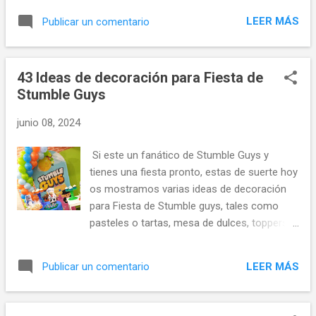
globos y muchas mas ideas para decorar
LEER MÁS
Publicar un comentario
Cumpleaños de inside out.
43 Ideas de decoración para Fiesta de
Stumble Guys
junio 08, 2024
Si este un fanático de Stumble Guys y
tienes una fiesta pronto, estas de suerte hoy
os mostramos varias ideas de decoración
para Fiesta de Stumble guys, tales como
pasteles o tartas, mesa de dulces, toppers, y
muchas más ideas para decorar fiesta de
Stumble guys. Esperamos que os gusten
LEER MÁS
Publicar un comentario
esta recopilación de ideas de como decorar
fiesta infantil de Stumble Guys.