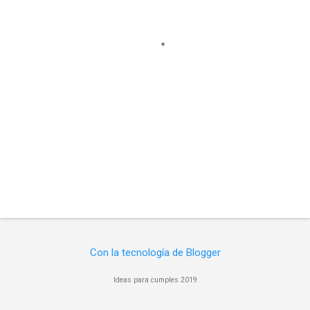
a
r
i
o
s
Con la tecnología de Blogger
Ideas para cumples 2019