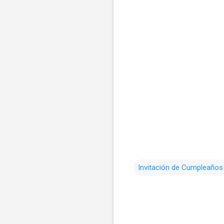
Invitación de Cumpleaños
C
o
m