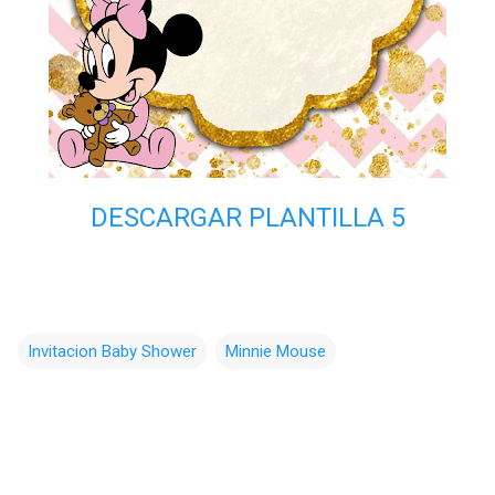
DESCARGAR PLANTILLA 5
Invitacion Baby Shower
Minnie Mouse
C
o
m