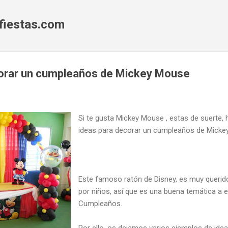
Ir al contenido principal
fiestas.com
corar un cumpleaños de Mickey Mouse
Si te gusta Mickey Mouse , estas de suerte,
ideas para decorar un cumpleaños de Micke
Este famoso ratón de Disney, es muy querido
por niños, así que es una buena temática a el
Cumpleaños.
Por ello, os dejamos varios ejemplos de idea