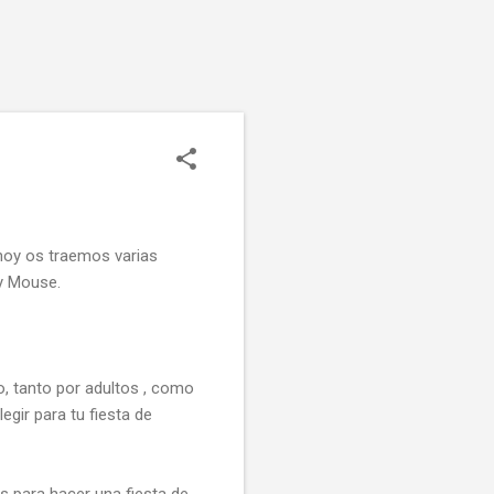
 hoy os traemos varias
y Mouse.
, tanto por adultos , como
egir para tu fiesta de
s para hacer una fiesta de