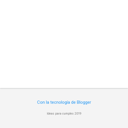
a
r
i
o
s
Con la tecnología de Blogger
Ideas para cumples 2019