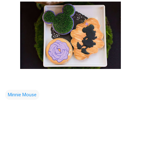
Minnie Mouse
C
o
m
e